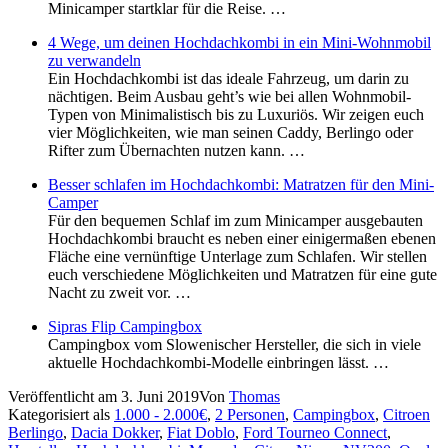
Minicamper startklar für die Reise. …
4 Wege, um deinen Hochdachkombi in ein Mini-Wohnmobil
zu verwandeln
Ein Hochdachkombi ist das ideale Fahrzeug, um darin zu
nächtigen. Beim Ausbau geht’s wie bei allen Wohnmobil-
Typen von Minimalistisch bis zu Luxuriös. Wir zeigen euch
vier Möglichkeiten, wie man seinen Caddy, Berlingo oder
Rifter zum Übernachten nutzen kann. …
Besser schlafen im Hochdachkombi: Matratzen für den Mini-
Camper
Für den bequemen Schlaf im zum Minicamper ausgebauten
Hochdachkombi braucht es neben einer einigermaßen ebenen
Fläche eine vernünftige Unterlage zum Schlafen. Wir stellen
euch verschiedene Möglichkeiten und Matratzen für eine gute
Nacht zu zweit vor. …
Sipras Flip Campingbox
Campingbox vom Slowenischer Hersteller, die sich in viele
aktuelle Hochdachkombi-Modelle einbringen lässt. …
Veröffentlicht am
3. Juni 2019
Von
Thomas
Kategorisiert als
1.000 - 2.000€
,
2 Personen
,
Campingbox
,
Citroen
Berlingo
,
Dacia Dokker
,
Fiat Doblo
,
Ford Tourneo Connect
,