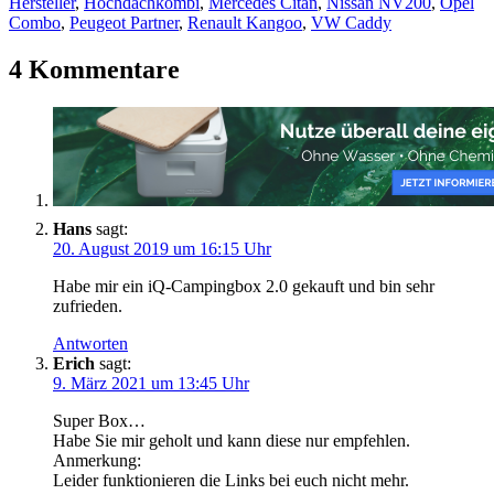
Hersteller
,
Hochdachkombi
,
Mercedes Citan
,
Nissan NV200
,
Opel
Combo
,
Peugeot Partner
,
Renault Kangoo
,
VW Caddy
4 Kommentare
Hans
sagt:
20. August 2019 um 16:15 Uhr
Habe mir ein iQ-Campingbox 2.0 gekauft und bin sehr
zufrieden.
Antworten
Erich
sagt:
9. März 2021 um 13:45 Uhr
Super Box…
Habe Sie mir geholt und kann diese nur empfehlen.
Anmerkung:
Leider funktionieren die Links bei euch nicht mehr.