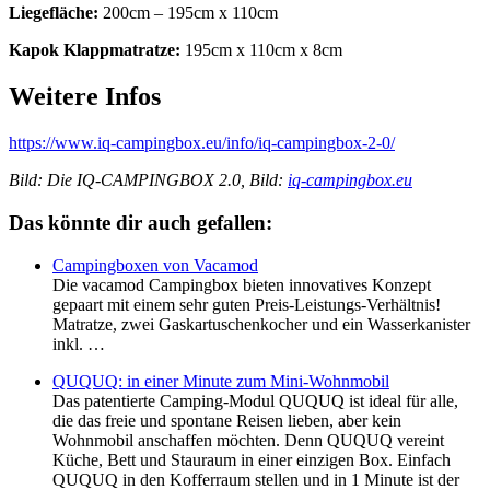
Liegefläche:
200cm – 195cm x 110cm
Kapok Klappmatratze:
195cm x 110cm x 8cm
Weitere Infos
https://www.iq-campingbox.eu/info/iq-campingbox-2-0/
Bild: Die IQ-CAMPINGBOX 2.0, Bild:
iq-campingbox.eu
Das könnte dir auch gefallen:
Campingboxen von Vacamod
Die vacamod Campingbox bieten innovatives Konzept
gepaart mit einem sehr guten Preis-Leistungs-Verhältnis!
Matratze, zwei Gaskartuschenkocher und ein Wasserkanister
inkl. …
QUQUQ: in einer Minute zum Mini-Wohnmobil
Das patentierte Camping-Modul QUQUQ ist ideal für alle,
die das freie und spontane Reisen lieben, aber kein
Wohnmobil anschaffen möchten. Denn QUQUQ vereint
Küche, Bett und Stauraum in einer einzigen Box. Einfach
QUQUQ in den Kofferraum stellen und in 1 Minute ist der