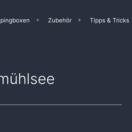
pingboxen
Zubehör
Tipps & Tricks
Menü
Menü
öffnen
öffnen
tmühlsee