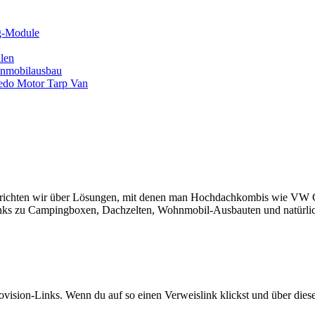
ng-Module
len
hnmobilausbau
edo Motor Tarp Van
erichten wir über Lösungen, mit denen man Hochdachkombis wie VW Ca
inks zu Campingboxen, Dachzelten, Wohnmobil-Ausbauten und natürlic
ovision-Links. Wenn du auf so einen Verweislink klickst und über die