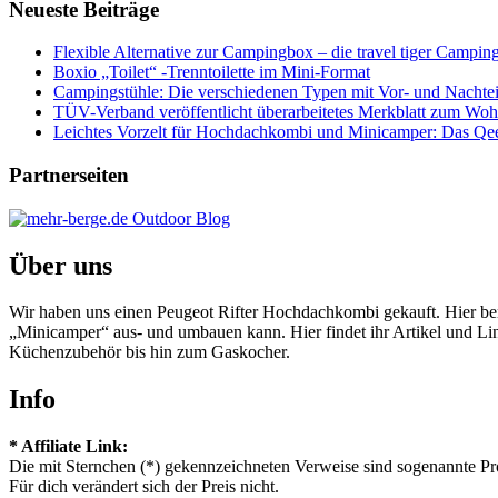
Neueste Beiträge
Flexible Alternative zur Campingbox – die travel tiger Campi
Boxio „Toilet“ -Trenntoilette im Mini-Format
Campingstühle: Die verschiedenen Typen mit Vor- und Nachtei
TÜV-Verband veröffentlicht überarbeitetes Merkblatt zum Wo
Leichtes Vorzelt für Hochdachkombi und Minicamper: Das Qe
Partnerseiten
Über uns
Wir haben uns einen Peugeot Rifter Hochdachkombi gekauft. Hier b
„Minicamper“ aus- und umbauen kann. Hier findet ihr Artikel und L
Küchenzubehör bis hin zum Gaskocher.
Info
* Affiliate Link:
Die mit Sternchen (*) gekennzeichneten Verweise sind sogenannte Pr
Für dich verändert sich der Preis nicht.