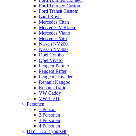
Ford Tourneo Connect
Ford Tourneo Custom
Ford Transit Custom
Land Rover
Mercedes Citan
Mercedes V-Klasse
Mercedes Viano
Mercedes Vito
Nissan NV200
Nissan NV300
Opel Combo
Opel Vivaro
Peugeot Partner
Peugeot Rifter
Peugeot Traveller
Renault Kangoo
Renault Trafic
VW Caddy
VW T5/T6
Personen
1 Person
2 Personen
3 Personen
4 Personen
DIY – Do it yourself