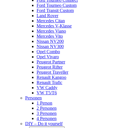
Ford Tourneo Connect
Ford Tourneo Custom
Ford Transit Custom
Land Rover
Mercedes Citan
Mercedes V-Klasse
Mercedes Viano
Mercedes Vito
Nissan NV200
Nissan NV300
Opel Combo
Opel Vivaro
Peugeot Partner
Peugeot Rifter
Peugeot Traveller
Renault Kangoo
Renault Trafic
VW Caddy
VW T5/T6
Personen
1 Person
2 Personen
3 Personen
4 Personen
DIY – Do it yourself