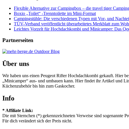
Flexible Alternative zur Campingbox – die travel tiger Campi
Boxio „Toilet“ -Trenntoilette im Mini-Format
Campingstühle: Die verschiedenen Typen mit Vor- und Nachtei
TÜV-Verband veröffentlicht überarbeitetes Merkblatt zum Wo
Leichtes Vorzelt für Hochdachkombi und Minicamper: Das Qe
Partnerseiten
Über uns
Wir haben uns einen Peugeot Rifter Hochdachkombi gekauft. Hier b
„Minicamper“ aus- und umbauen kann. Hier findet ihr Artikel und L
Küchenzubehör bis hin zum Gaskocher.
Info
* Affiliate Link:
Die mit Sternchen (*) gekennzeichneten Verweise sind sogenannte Pr
Für dich verändert sich der Preis nicht.