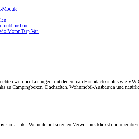
ng-Module
len
hnmobilausbau
edo Motor Tarp Van
erichten wir über Lösungen, mit denen man Hochdachkombis wie VW Ca
inks zu Campingboxen, Dachzelten, Wohnmobil-Ausbauten und natürlic
ovision-Links. Wenn du auf so einen Verweislink klickst und über die