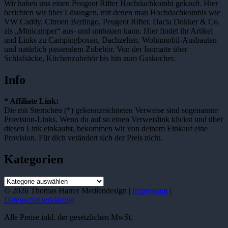
Wir haben uns einen Peugeot Rifter Hochdachkombi gekauft. Hier
berichten wir über Lösungen, mit denen man Hochdachkombis wie
VW Caddy, Citroen Berlingo, Peugeot Rifter, Dacia Dokker & Co.
als „Minicamper“ aus- und umbauen kann. Hier findet ihr Artikel
und Links zu Campingboxen, Dachzelten, Wohnmobil-Ausbauten
und natürlich passendem Zubehör. Von der Isomatte über
Schlafsäcke, Küchenzubehör bis hin zum Gaskocher.
Info
* Affiliate Link:
Die mit Sternchen (*) gekennzeichneten Verweise sind sogenannte
Provision-Links. Wenn du auf so einen Verweislink klickst und über
diesen Link einkaufst, bekommen wir von deinem Einkauf eine
Provision. Für dich verändert sich der Preis nicht.
Kategorien
Kategorien
© 2026 Thomas Harrer Mediendesign |
Impressum
|
Datenschutzerklärung
Alle Preise inkl. der gesetzlichen MwSt.